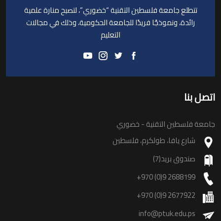
تتطلع جامعة فلسطين التقنية “خضوري”، لتصبح منارة علمية
رائدة، ونموذجًا فريدًا للجامعة الحكومية، وذلك في مجالات
التعليم
اتصل بنا
جامعة فلسطين التقنية - خضوري
شارع يافا، طولكرم، فلسطين
صندوق بريد(7)
+970 (0)9 2688199
+970 (0)9 2677922
info@ptuk.edu.ps