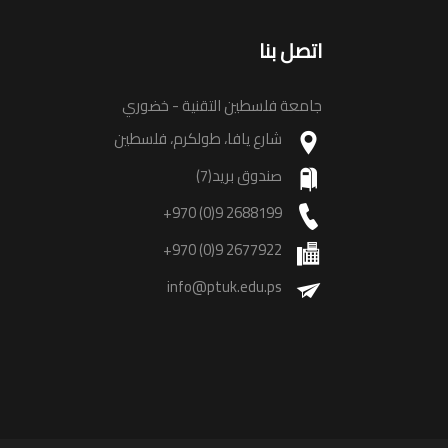
اتصل بنا
جامعة فلسطين التقنية - خضوري
شارع يافا، طولكرم، فلسطين
صندوق بريد(7)
+970 (0)9 2688199
+970 (0)9 2677922
info@ptuk.edu.ps