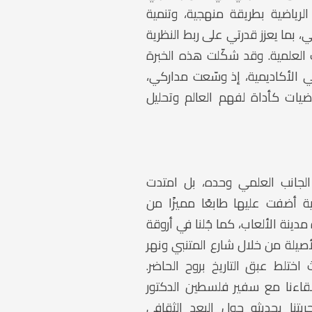
رياضية بطريقة منهجية، وتنمية
ي، بما يعزز قدرتي على ربط النظرية
العلمية. وقد شكّلت هذه الخبرة
 الأكاديمية، إذ وسّعت مداركي،
ضيات كأداة لفهم العالم وتحليل
الجانب العلمي وحده، بل امتدت
ة أضفت عليها طابعًا مميزًا من
 مدينة الألعاب، كما جُلنا في أروقة
صيلة من خلال شارع المتنبي ونهر
اختلط عبق التاريخ بروح الحاضر.
لقاءنا مع سفير فلسطين الدكتور
بتنا بحديثه حول البعد الثقافي