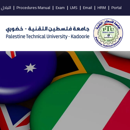
Portal
|
HRM
|
Email
|
LMS
|
Exam
|
Procedures Manual
|
التبادل 
1333 * 2000