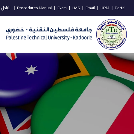
Portal
|
HRM
|
Email
|
LMS
|
Exam
|
Procedures Manual
|
التبادل 
1333 * 2000