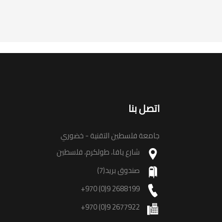
اتصل بنا
جامعة فلسطين التقنية - خضوري
شارع يافا، طولكرم، فلسطين
صندوق بريد(7)
+970 (0)9 2688199
+970 (0)9 2677922